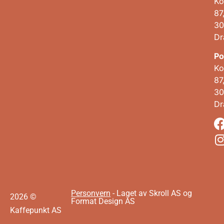
Ko
87
30
D
Po
Ko
87
30
D
Personvern
- Laget av Skroll AS og
2026 ©
Format Design AS
Kaffepunkt AS