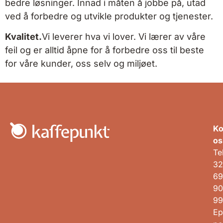
bedre løsninger. Innad i måten å jobbe på, utad
ved å forbedre og utvikle produkter og tjenester.
Kvalitet.
Vi leverer hva vi lover. Vi lærer av våre
feil og er alltid åpne for å forbedre oss til beste
for våre kunder, oss selv og miljøet.
Ko
os
Te
32
69
90
99
Ep