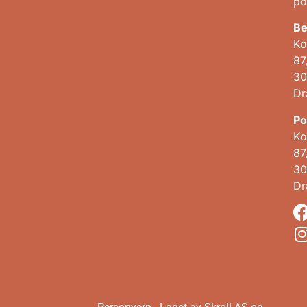
po
Be
Ko
87
30
D
Po
Ko
87
30
D