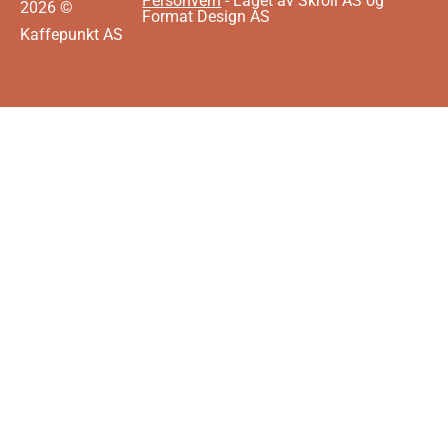
Personvern
- Laget av Skroll AS og
2026 ©
Format Design AS
Kaffepunkt AS