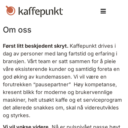
Om oss
Først litt beskjedent skryt.
Kaffepunkt drives i
dag av personer med lang fartstid og erfaring i
bransjen. Vårt team er satt sammen for å pleie
våre eksisterende kunder og samtidig foreta en
god øking av kundemassen. Vi vil være en
forutrekken “pausepartner” Høy kompetanse,
kresent blikk for moderne og brukervennlige
maskiner, helt utsøkt kaffe og et serviceprogram
det allerede snakkes om, skal nå videreutvikles
og styrkes.
Vi vil vokse videre.
Nå er pulsnivået passe høyt