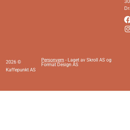
30
D
Personvern
- Laget av Skroll AS og
2026 ©
Format Design AS
Kaffepunkt AS