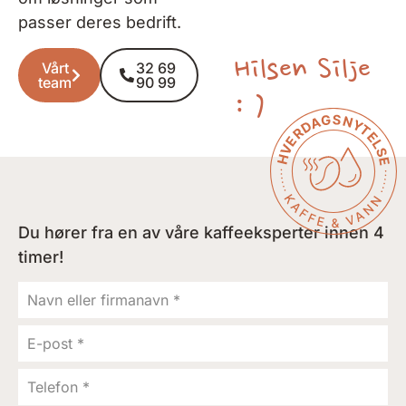
passer deres bedrift.
Hilsen Silje
Vårt
32 69
team
90 99
: )
Du hører fra en av våre kaffeeksperter innen 4
timer!