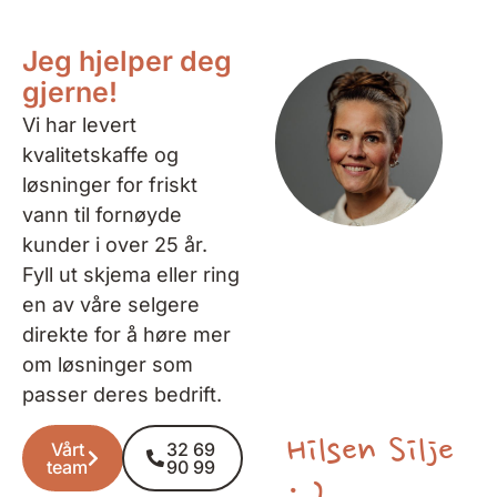
Jeg hjelper deg
gjerne!
Vi har levert
kvalitetskaffe og
løsninger for friskt
vann til fornøyde
kunder i over 25 år.
Fyll ut skjema eller ring
en av våre selgere
direkte for å høre mer
om løsninger som
passer deres bedrift.
Hilsen Silje
Vårt
32 69
team
90 99
: )