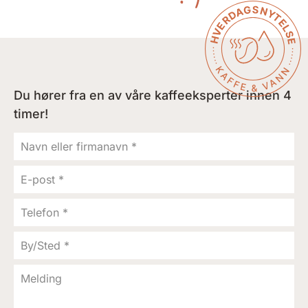
Du hører fra en av våre kaffeeksperter innen 4
timer!