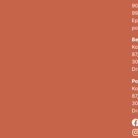
90
99
Ep
po
Be
Ko
87
30
D
Po
Ko
87
30
D