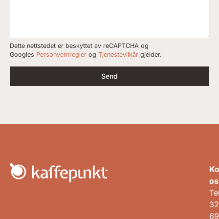
Dette nettstedet er beskyttet av reCAPTCHA og
Googles
Personvernregler
og
Tjenestevilkår
gjelder.
Send
Ko
os
Te
32
69