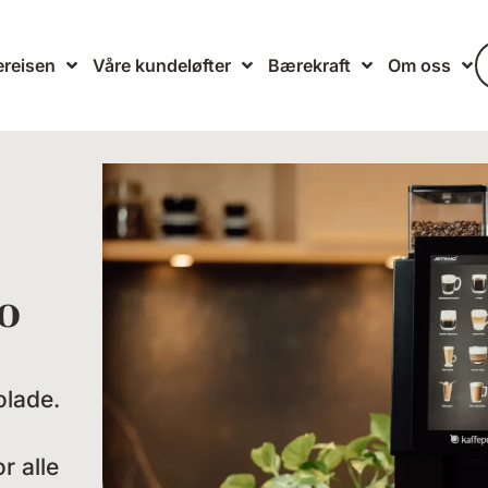
reisen
Våre kundeløfter
Bærekraft
Om oss
o
olade.
r alle