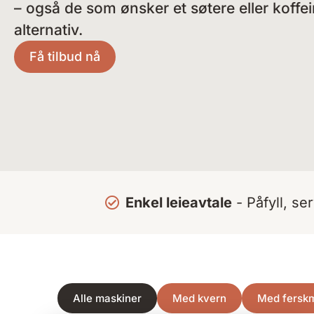
– også de som ønsker et søtere eller koffein
alternativ.
Få tilbud nå
Enkel leieavtale
- Påfyll, se
Alle maskiner
Med kvern
Med fersk