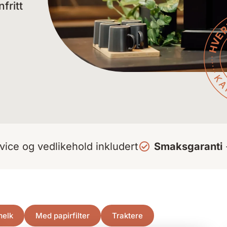
fritt
rvice og vedlikehold inkludert
Smaksgaranti
melk
Med papirfilter
Traktere