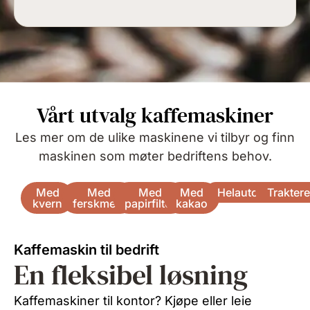
Vårt utvalg kaffemaskiner
Les mer om de ulike maskinene vi tilbyr og finn
maskinen som møter bedriftens behov.
Med
Med
Med
Med
Helautomatisk
Trakter
kvern
ferskmelk
papirfilter
kakao
Kaffemaskin til bedrift
En fleksibel løsning
Kaffemaskiner til kontor? Kjøpe eller leie